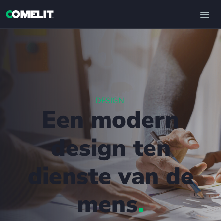
DESIGN
Een modern
design ten
dienste van de
mens
.