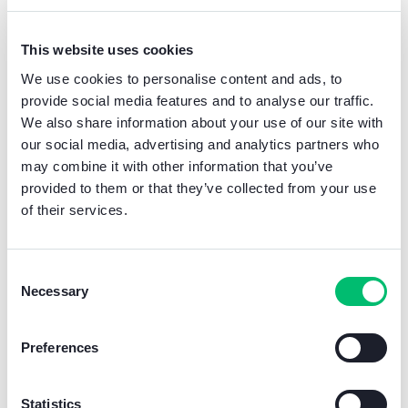
samenwerking tussen deze professionals
maakt een besmetting van ideeën en het delen
van kennis mogelijk, wat leidt tot het creëren
This website uses cookies
van
innovatieve en geavanceerde oplossingen.
We use cookies to personalise content and ads, to
De ontwikkelde producten zijn altijd de
provide social media features and to analyse our traffic.
uitdrukking van formele communicatie die
We also share information about your use of our site with
consistent is met de waarden die Comelit wil
our social media, advertising and analytics partners who
overbrengen. Deze aandacht voor consistentie
may combine it with other information that you’ve
en samenhang stelt ons in staat producten te
provided to them or that they’ve collected from your use
creëren die inspelen op de behoeften van de
markt en de klant, en tegelijkertijd een soepele
of their services.
en
prettige gebruikerservaring garanderen.
Consent
Necessary
Selection
Preferences
Statistics