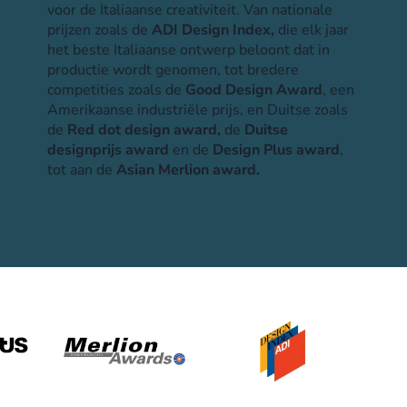
voor de Italiaanse creativiteit. Van nationale
prijzen zoals de
ADI Design Index,
die elk jaar
het beste Italiaanse ontwerp beloont dat in
productie wordt genomen, tot bredere
competities zoals de
Good Design Award
, een
Amerikaanse industriële prijs, en Duitse zoals
de
Red dot design award,
de
Duitse
designprijs award
en de
Design Plus award
,
tot aan de
Asian Merlion award.