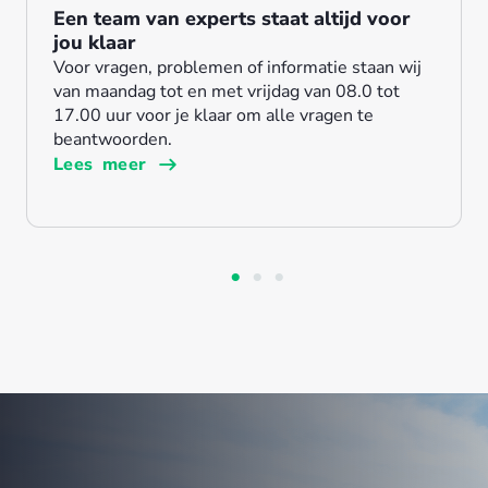
Een team van experts staat altijd voor
Gratis ondersteuning
Standaard 2 jaar garantie.
jou klaar
Heb je een Comelit-systeem aangeschaft en
Wij geloven in de kwaliteit, betrouwbaarheid en
Voor vragen, problemen of informatie staan wij
hulp nodig? Eén van onze medewerkers helpt je
prestaties van onze producten en daarom bieden
van maandag tot en met vrijdag van 08.0 tot
graag stap voor stap door de configuratie.
wij standaard 2 jaar garantie op ons assortiment
17.00 uur voor je klaar om alle vragen te
en zelfs 5 jaar op onze Fire producten.
Lees meer
beantwoorden.
Lees meer
Lees meer