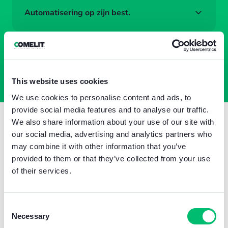
Automatisering op zijn best.
Ontdek WiFree, onze oplossing voor
appartementen.
This website uses cookies
We use cookies to personalise content and ads, to
provide social media features and to analyse our traffic.
We also share information about your use of our site with
our social media, advertising and analytics partners who
may combine it with other information that you’ve
provided to them or that they’ve collected from your use
of their services.
INTEGRATIES
Eén scherm, eindeloze controle:
Comelit & Niko Home Control
Consent
Necessary
Integreer video-intercom met een smarthome
Selection