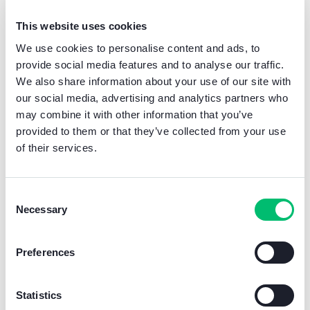
This website uses cookies
Entrez dans le futur
We use cookies to personalise content and ads, to
avec la technologie
provide social media features and to analyse our traffic.
We also share information about your use of our site with
NFC
.
our social media, advertising and analytics partners who
may combine it with other information that you’ve
provided to them or that they’ve collected from your use
D’une simple pression sur votre smartphone et
of their services.
notre application MyComelit, vous accédez à un
monde de possibilités. Pour les installations
dans les complexes d’appartements, le confort
est encore plus grand.
Consent
Necessary
le confort est encore plus grand. Une fois les
Selection
paramètres définis sur le premier moniteur de
portier vidéo, la configuration peut être
Preferences
sauvegardée et copiée sur tous les autres
moniteurs sans aucun effort.
Statistics
Le temps est précieux
, c’est pourquoi nous